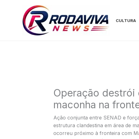
Ir
para
o
CULTURA
conteúdo
Operação destrói 
maconha na fronte
Ação conjunta entre SENAD e força
estrutura clandestina em área de
ocorreu próximo à fronteira com M