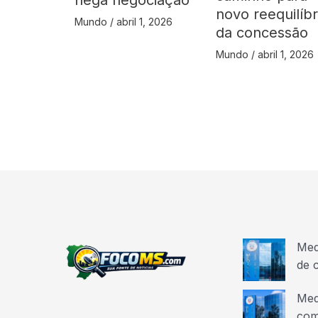
novo reequilíbr
Mundo
/
abril 1, 2026
da concessão
Mundo
/
abril 1, 2026
Med
de 
Med
com