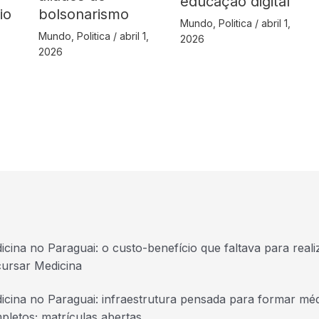
educação digital
io
bolsonarismo
Mundo
,
Politica
/
abril 1,
Mundo
,
Politica
/
abril 1,
2026
2026
icina no Paraguai: o custo-benefício que faltava para real
cursar Medicina
icina no Paraguai: infraestrutura pensada para formar mé
pletos; matrículas abertas