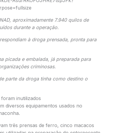
NAD, aproximadamente 7.940 quilos de
uídos durante a operação.
orrespondiam à droga prensada, pronta para
a picada e embalada, já preparada para
 organizações criminosas.
e parte da droga tinha como destino o
oram inutilizados
ram diversos equipamentos usados no
maconha.
avam três prensas de ferro, cinco macacos
ais utilizadas na preparação do entorpecente.