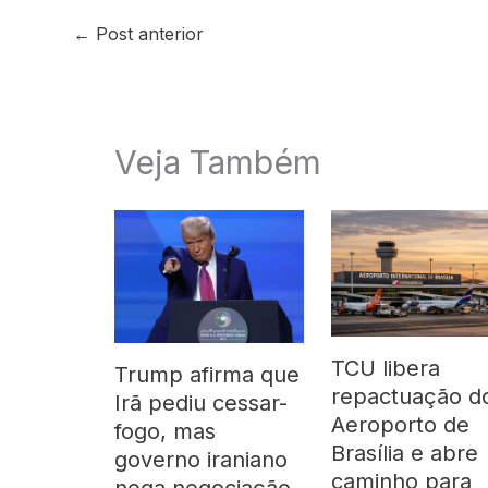
←
Post anterior
Veja Também
TCU libera
Trump afirma que
repactuação d
Irã pediu cessar-
Aeroporto de
fogo, mas
Brasília e abre
governo iraniano
caminho para
nega negociação