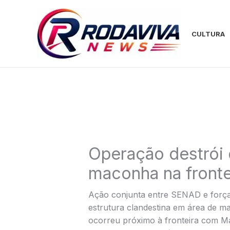
Ir
para
o
CULTURA
conteúdo
Operação destrói 
maconha na fronte
Ação conjunta entre SENAD e força
estrutura clandestina em área de
ocorreu próximo à fronteira com M