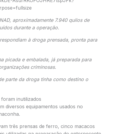
NAD, aproximadamente 7.940 quilos de
uídos durante a operação.
orrespondiam à droga prensada, pronta para
a picada e embalada, já preparada para
 organizações criminosas.
e parte da droga tinha como destino o
oram inutilizados
ram diversos equipamentos usados no
maconha.
avam três prensas de ferro, cinco macacos
ais utilizadas na preparação do entorpecente.