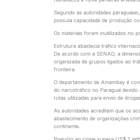
Segundo as autoridades paraguaias,
possuía capacidade de produção con
Os materiais foram inutilizados no p
Estrutura abastecia tráfico internaci
De acordo com a SENAD, a dimensão
organizada de grupos ligados ao tráf
fronteira.
O departamento de Amambay é consi
do narcotráfico no Paraguai devido 
rotas utilizadas para envio de droga
As autoridades acreditam que os a
abastecimento de organizações crim
continente.
Prejuízo ao crime supera US$ 1 mil