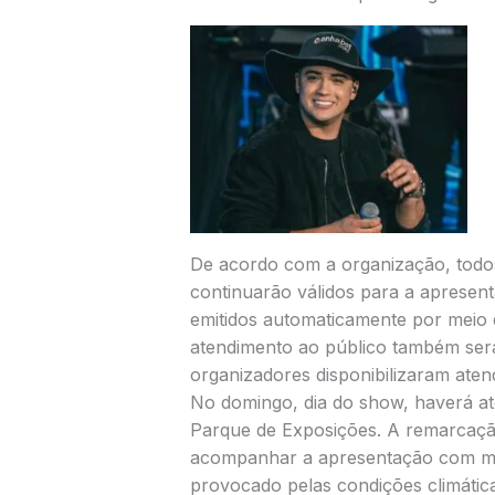
De acordo com a organização, todos
continuarão válidos para a aprese
emitidos automaticamente por mei
atendimento ao público também será
organizadores disponibilizaram aten
No domingo, dia do show, haverá at
Parque de Exposições. A remarcaçã
acompanhar a apresentação com ma
provocado pelas condições climátic