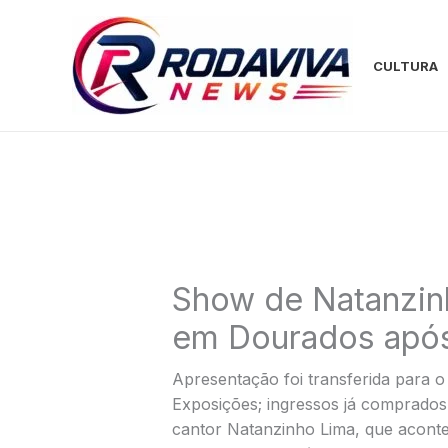
Ir
para
o
CULTURA
conteúdo
Show de Natanzin
em Dourados após
Apresentação foi transferida para 
Exposições; ingressos já comprado
cantor Natanzinho Lima, que acont