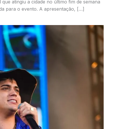
 que atingiu a cidade no último fim de semana
da para o evento. A apresentação, […]