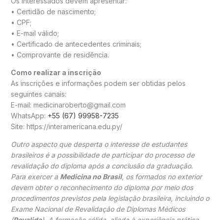
Os interessados devem apresentar:
• Certidão de nascimento;
• CPF;
• E-mail válido;
• Certificado de antecedentes criminais;
• Comprovante de residência.
Como realizar a inscrição
As inscrições e informações podem ser obtidas pelos
seguintes canais:
E-mail: medicinaroberto@gmail.com
WhatsApp:
+55 (67) 99958-7235
Site: https://interamericana.edu.py/
Outro aspecto que desperta o interesse de estudantes
brasileiros é a possibilidade de participar do processo de
revalidação do diploma após a conclusão da graduação.
Para exercer a
Medicina no Brasil
, os formados no exterior
devem obter o reconhecimento do diploma por meio dos
procedimentos previstos pela legislação brasileira, incluindo o
Exame Nacional de Revalidação de Diplomas Médicos
(
Revalida
). A formação sólida, aliada à experiência prática