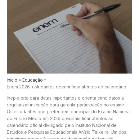
Início
Educação
Enem 2026: estudantes devem ficar atentos ao calendário
Inep alerta para datas importantes e orienta candidatos a
regularizar inscrição para garantir participação no exame
Os estudantes que pretendem participar do
Exame Nacional
do Ensino Médio
em 2026 precisam ficar atentos ao
calendário oficial divulgado pelo
Instituto Nacional de
Estudos e Pesquisas Educacionais Anísio Teixeira
. Um dos
principais prazos é o pedido de isenção da taxa de