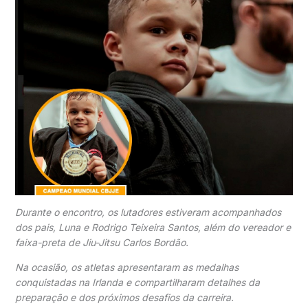
Durante o encontro, os lutadores estiveram acompanhados
dos pais, Luna e Rodrigo Teixeira Santos, além do vereador e
faixa-preta de Jiu-Jitsu
Carlos Bordão
.
Na ocasião, os atletas apresentaram as medalhas
conquistadas na Irlanda e compartilharam detalhes da
preparação e dos próximos desafios da carreira.