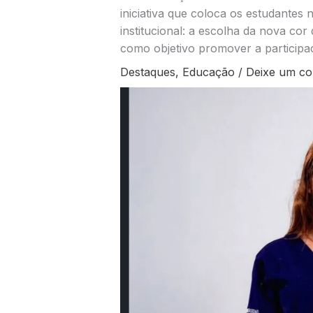
iniciativa que coloca os estudantes
institucional: a escolha da nova co
como objetivo promover a participa
Destaques
,
Educação
/
Deixe um co