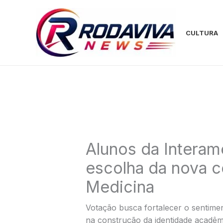
Ir
para
o
CULTURA
conteúdo
Alunos da Interam
escolha da nova 
Medicina
Votação busca fortalecer o sentime
na construção da identidade acadê